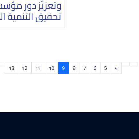
وتعزيز دور مؤسس
تحقيق التنمية ا
13
12
11
10
9
8
7
6
5
4