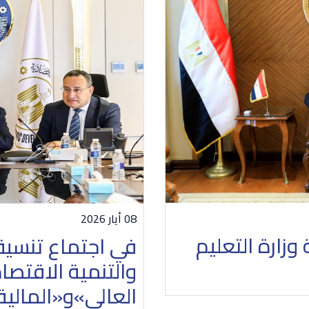
08 أيار 2026
زارة التعليم
في اجتماع تنسيق
والتنمية الاقتصا
العالي»و«المالية