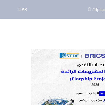
اختر لغتك
بادرات
AR