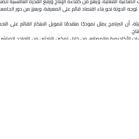
لصناعية الفعلية، ويعزز من كفاءة الإنتاج ورفع القدرة التنافسية للصن
كس توجه الدولة نحو بناء اقتصاد قائم على المعرفة، ويعزز من دور الجامع
ئة، أن البرنامج يمثل نموذجًا متقدمًا لتمويل الابتكار القائم على ال
اج.
 الأكاديمية والمصانع، من خلال تمكين الباحثين من التواجد المباشر د
وطين المعرفة داخل الدولة.
م التحديات، ثم تطوير حلول عملية أو نماذج أولية قابلة للتنفيذ الصناعي.
 ومصنع مصري قائم، حيث يُشترط أن يكون الباحث الرئيسي عضو هيئة 
صص ذي صلة، مع التفرغ الكامل للعمل داخل المصنع طوال مدة البرنامج
يئات الصناعية. كما يتعين أن يكون المصنع المضيف كيانًا صناعيًا يع
الفنية اللازمة لتنفيذ المشروع بكفاءة.
ة للباحث الرئيسي طوال فترة التنفيذ، مع إمكانية دعم طالب الدراسات
أكاديمية ومتطلبات الصناعة.