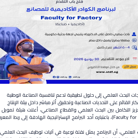
رجات البحث العلمي إلى حلول تطبيقية تدعم تنافسية الصناعة الوطنية
ار القائم على التحديات الصناعية وتحقيق أثر مباشر داخل بيئة الإنتاج
ز التكامل بين البحث العلمي والقطاع الصناعي، أعلنت هيئة تمويل العل
"الكوادر الأكاديمية للمصانع" (Faculty for Factory Program – FFF)، باعتباره أحد البرامج ا
حث العلمي، أن البرنامج يمثل نقلة نوعية في آليات توظيف البحث العلمي،