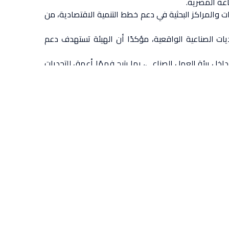
اعة المصرية.
ات والمراكز البحثية في دعم خطط التنمية الاقتصادية، من
تحديات الصناعية الواقعية، مؤكدًا أن الهيئة تستهدف دعم
اخل بيئة العمل الصناعي، بما يتيح فهمًا أعمق للتحديات
ويستهدف البرنامج إتاحة الفرصة لأعضاء هيئة التدريس والباحثين بالجامعات والمراكز والمعاهد البحثية الحكومية للعمل بدوام كامل داخل المصانع لمدة تتراوح بين 4 إلى 6 أشهر، وفق
تدريس بإحدى الجامعات الحكومية أو المراكز والمعاهد
، ويفضل أن يكون في مرحلة مهنية مبكرة، بما يسهم في
مل داخل الدولة، وقادرًا على استضافة الباحث، مع إتاحة
 العليا ضمن الفريق البحثي بعد الموافقة، بما يسهم في