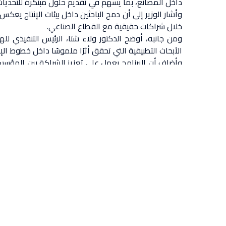
داخل المصانع، بما يسهم في تقديم حلول مبتكرة للتحديات ا
وأشار الوزير إلى أن دمج الباحثين داخل بيئات الإنتاج يع
خلال شراكات حقيقية مع القطاع الصناعي.
ومن جانبه، أوضح الدكتور ولاء شتا، الرئيس التنفيذي للهي
الأبحاث التطبيقية التي تحقق أثرًا ملموسًا داخل خطوط الإنت
وأضاف أن البرنامج يعمل على تعزيز الشراكة بين المؤسسات
وتطوير حلول قابلة للتنفيذ، تسهم في نقل التكنولوجيا وت
خطة تنفيذية تبدأ بمرحلة الاندماج داخل المصنع، يليها تقيي
ويعتمد البرنامج على شراكة متكاملة بين جهة أكاديمية
البحثية الحكومية، وحاصلًا على درجة الدكتوراه في تخ
بناء جيل جديد من الباحثين القادرين على العمل داخل الب
الوصول إلى العمليات الإنتاجية والبيانات والمرافق والفرق 
وفيما يتعلق بآلية التمويل، يوفر البرنامج مكافأة شهري
إعداد كوادر بحثية مؤهلة قادرة على الربط بين المعرفة ال
وتستمر فترة تلقي المقترحات البحثية حتى 30 يونيو 2026 الساعة الثانية مساءً، وذلك وفقًا للقواعد والشروط التفصيلية للنداء عبر الموقع الإلكتروني للهيئة:
https://stdf.eg/web/grants/open