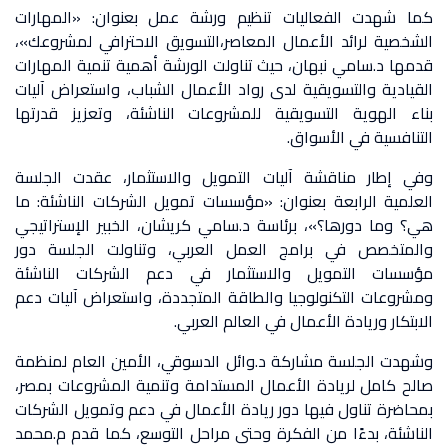
كما شهدت الفعاليات تنظيم ورشة عمل بعنوان: «المهارات
الشخصية لرائد الأعمال المعاصر،التسويق الاحترافي لمشروعك»،
قدمها د.سامي نبهان، حيث تناولت الورشة أهمية تنمية المهارات
القيادية والتسويقية لدى رواد الأعمال الشباب، واستعراض آليات
بناء الهوية التسويقية للمشروعات الناشئة، وتعزيز قدرتها
التنافسية في الأسواق.
وفي إطار مناقشة آليات التمويل والاستثمار، عقدت الجلسة
العلمية الرابعة بعنوان: «مؤسسات تمويل الشركات الناشئة: ما
هي؟ وما دورها؟»، برئاسة د.سامي كريشان، الخبير الإستراتيجي
والمتخصص في برامج العمل العربي، وتناولت الجلسة دور
مؤسسات التمويل والاستثمار في دعم الشركات الناشئة
ومشروعات التكنولوجيا والطاقة المتجددة، واستعراض آليات دعم
الابتكار وريادة الأعمال في العالم العربي.
وشهدت الجلسة مشاركة د.وائل الدسوقي، الأمين العام لمنظمة
صالح كامل لريادة الأعمال المستدامة وتنمية المشروعات بمصر،
بمحاضرة تناول فيها دور ريادة الأعمال في دعم وتمويل الشركات
الناشئة، بدءًا من الفكرة وحتى مراحل التوسع، كما قدم م.محمد