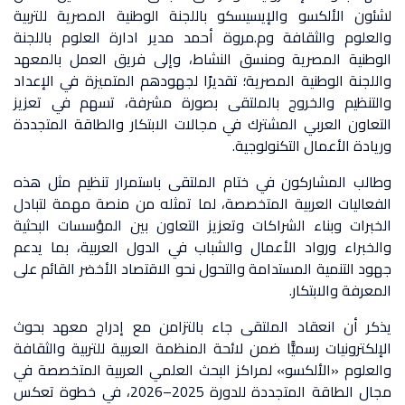
لشئون الألكسو والإيسيسكو باللجنة الوطنية المصرية للتربية
والعلوم والثقافة وم.مروة أحمد مدير ادارة العلوم باللجنة
الوطنية المصرية ومنسق النشاط، وإلى فريق العمل بالمعهد
واللجنة الوطنية المصرية؛ تقديرًا لجهودهم المتميزة في الإعداد
والتنظيم والخروج بالملتقى بصورة مشرفة، تسهم في تعزيز
التعاون العربي المشترك في مجالات الابتكار والطاقة المتجددة
وريادة الأعمال التكنولوجية.
وطالب المشاركون في ختام الملتقى باستمرار تنظيم مثل هذه
الفعاليات العربية المتخصصة، لما تمثله من منصة مهمة لتبادل
الخبرات وبناء الشراكات وتعزيز التعاون بين المؤسسات البحثية
والخبراء ورواد الأعمال والشباب في الدول العربية، بما يدعم
جهود التنمية المستدامة والتحول نحو الاقتصاد الأخضر القائم على
المعرفة والابتكار.
يذكر أن انعقاد الملتقى جاء بالتزامن مع إدراج معهد بحوث
الإلكترونيات رسميًّا ضمن لائحة المنظمة العربية للتربية والثقافة
والعلوم «الألكسو» لمراكز البحث العلمي العربية المتخصصة في
مجال الطاقة المتجددة للدورة 2025–2026، في خطوة تعكس