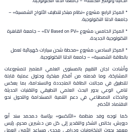
الحالية وتوفير التكلفة» – جامعة الدلتا التكنولوجية.
* المركز الرابع: مشروع «نظام مبتكر لتنظيف الألواح الشمسية» –
جامعة الدلتا التكنولوجية.
* المركز الخامس: مشروع «EV Based on PV» – جامعة القاهرة
التكنولوجية الجديدة.
* المركز السادس: مشروع «محطة شحن سيارات كهربائية تعمل
بالطاقة الشمسية» – جامعة الدلتا التكنولوجية.
وأشادت لجان التقييم بالمستوى العلمي المتميز للمشروعات
المشاركة، وما قدمته من أفكار مبتكرة وحلول عملية قابلة
للتطبيق في مجالات الطاقة المتجددة والاستدامة، بما يعكس
تنامي الوعي بدور البحث العلمي التطبيقي والتقنيات الحديثة
والذكاء الاصطناعي في دعم التنمية المستدامة والتحول نحو
الاقتصاد الأخضر.
كما توجه وفد منظمة «الألكسو» برئاسة د.محمد سند أبو
درويش، بخالص الشكر والتقدير إلى كل من د.شيرين محرم، رئيس
معهد بحوث الإلكترونيات ود.رامى مجدى مساعد الأمين العمل