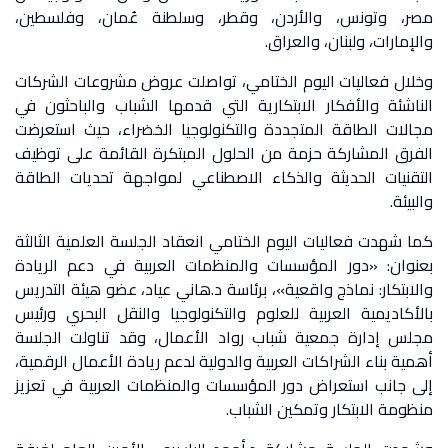
مصر، وتونس، والأردن، وقطر، وسلطنة عُمان، وفلسطين،
والإمارات، ولبنان، والعراق.
وخلال فعاليات اليوم الختامي، تواصلت عروض مشروعات الشركات
الناشئة والأفكار الابتكارية التي قدمها الشباب والباحثون في
مجالات الطاقة المتجددة والتكنولوجيا الخضراء، حيث استعرضت
الفرق المشاركة حزمة من الحلول المبتكرة القائمة على توظيف
التقنيات الحديثة والذكاء الاصطناعي لمواجهة تحديات الطاقة
والبيئة.
كما شهدت فعاليات اليوم الختامي انعقاد الجلسة العلمية الثالثة
بعنوان: «دور المؤسسات والمنظمات العربية في دعم الريادة
والابتكار: نماذج واقعية»، برئاسة د.هاني عياد، عضو هيئة التدريس
بالأكاديمية العربية للعلوم والتكنولوجيا والنقل البحري ورئيس
مجلس إدارة جمعية شباب رواد الأعمال، وقد تناولت الجلسة
أهمية بناء الشراكات العربية والدولية لدعم ريادة الأعمال الرقمية،
إلى جانب استعراض دور المؤسسات والمنظمات العربية في تعزيز
منظومة الابتكار وتمكين الشباب.