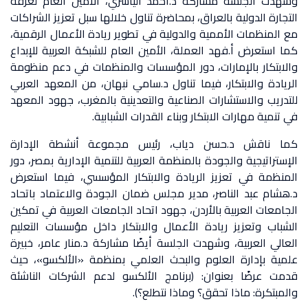
وشهدت الجلسة مشاركة د.أحمد الياسري، الأمين العام لغرفة
التجارة الدولية بالعراق، بمحاضرة تناول خلالها سبل تعزيز الشراكات
مع المنظمات الأممية والدولية في تطوير ريادة الأعمال الرقمية،
كما استعرض أ.فهد العملة، الأمين العام للشبكة العربية للإبداع
والابتكار بالإمارات، دور المؤسسات والمنظمات في دعم منظومة
الريادة والابتكار، فيما تناول د.سامي نبهان، من المعهد العربي
للتدريب والاستشارات الصناعية والتعدينية بالمغرب، جهود المعهد
في تنمية مهارات الابتكار وبناء القدرات الشبابية.
كما ناقش د.حسن دياب، رئيس مجموعة أنشطة الإدارة
الإستراتيجية والجودة بالمنظمة العربية للتنمية الإدارية بمصر، دور
المنظمة في تعزيز الريادة والابتكار المؤسسي، فيما استعرض
د.هشام عبد الناصر، مدير مجلس ضمان الجودة والاعتماد باتحاد
الجامعات العربية بالأردن، جهود اتحاد الجامعات العربية في تمكين
الشباب وتعزيز ريادة الأعمال والابتكار داخل مؤسسات التعليم
العالي العربية، وشهدت الجلسة أيضًا مشاركة د.منار عامر، خبيرة
علمية بإدارة العلوم والبحث العلمي بمنظمة «الألكسو»، حيث
قدمت عرضًا بعنوان: (برنامج الألكسو لدعم الشركات الناشئة
والمبتكرة: ماذا تحقق؟ وماذا نتطلع؟).