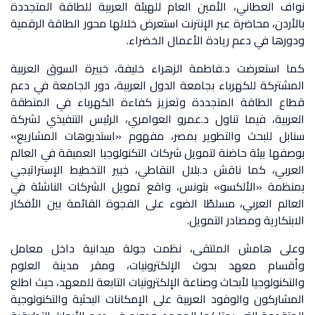
نواف العطاني، الأمين العام للهيئة العربية للطاقة المتجددة
بالأردن، محاضرة عبر الإنترنت استعرض خلالها محور الطاقة الرقمية
ودورها في دعم ريادة الأعمال الخضراء.
كما استعرضت د.فاطمة الزهراء خليفة، خبيرة السوق العربية
المشتركة للكهرباء بجامعة الدول العربية، دور الجامعة في دعم
قطاع الطاقة المتجددة وتعزيز كفاءة الكهرباء في المنطقة
العربية، فيما تناول د.عمرو العوامري، الرئيس التنفيذي لشركة
سنابل للبحث والتطوير بمصر، مفهوم «استديوهات المشاريع»
بوصفها بيئة حاضنة لتمويل شركات التكنولوجيا العميقة في العالم
العربي، كما ناقش د.بلال النقاطي، خبير التخطيط الإستراتيجي
بمنظمة «الألكسو» بتونس، واقع تمويل الشركات الناشئة في
العالم العربي، مسلطًا الضوء على الفجوة القائمة بين الأفكار
الابتكارية ومصادر التمويل.
وعلى هامش الملتقى، نظمت جولة ميدانية داخل معامل
وأقسام معهد بحوث الإلكترونيات، ومقر مدينة العلوم
والتكنولوجيا لأبحاث وصناعة الإلكترونيات التابعة للمعهد، حيث اطلع
المشاركون والوفود العربية على الإمكانات البحثية والتكنولوجية