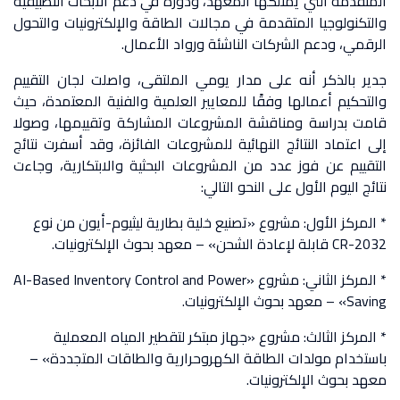
المتقدمة التي يمتلكها المعهد، ودوره في دعم الأبحاث التطبيقية
والتكنولوجيا المتقدمة في مجالات الطاقة والإلكترونيات والتحول
الرقمي، ودعم الشركات الناشئة ورواد الأعمال.
جدير بالذكر أنه على مدار يومي الملتقى، واصلت لجان التقييم
والتحكيم أعمالها وفقًا للمعايير العلمية والفنية المعتمدة، حيث
قامت بدراسة ومناقشة المشروعات المشاركة وتقييمها، وصولا
إلى اعتماد النتائج النهائية للمشروعات الفائزة، وقد أسفرت نتائج
التقييم عن فوز عدد من المشروعات البحثية والابتكارية، وجاءت
نتائج اليوم الأول على النحو التالي:
* المركز الأول: مشروع «تصنيع خلية بطارية ليثيوم-أيون من نوع
CR-2032 قابلة لإعادة الشحن» – معهد بحوث الإلكترونيات.
* المركز الثاني: مشروع «AI-Based Inventory Control and Power
Saving» – معهد بحوث الإلكترونيات.
* المركز الثالث: مشروع «جهاز مبتكر لتقطير المياه المعملية
باستخدام مولدات الطاقة الكهروحرارية والطاقات المتجددة» –
معهد بحوث الإلكترونيات.