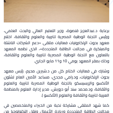
برعاية د.عبدالعزيز قنصوة، وزير التعليم العالي والبحث العلمي،
ورئيس اللجنة الوطنية المصرية للتربية والعلوم والثقافة، اختتم
معهد بحوث الإلكترونيات فعاليات ملتقى «دعم الشركات الناشئة
والمبتكرة في مجالات الطاقة المتجددة»، الذي نظمه المعهد
بالتعاون مع اللجنة الوطنية المصرية للتربية والعلوم والثقافة،
وذلك بمقر المعهد يومي 10 و11 مايو الجاري.
وشارك في فعاليات الختام كل من د.شيرين محرم، رئيس معهد
بحوث الإلكترونيات، ود.رامي مجدي، مساعد الأمين العام لشئون
الألكسو والإيسيسكو باللجنة الوطنية المصرية للتربية والعلوم
والثقافة، ود.محمد سند أبو درويش، مدير إدارة العلوم بالمنظمة
العربية للتربية والثقافة والعلوم (الألكسو ).
كما شهد الملتقى مشاركة نخبة من الخبراء والمتخصصين في
مجالات الطاقة المتجددة وريادة الأعمال ونقل التكنولوجيا من